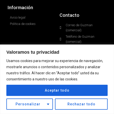
Información
Contacto
Aviso legal
Politica de cookies
Correo de Guzman
(comercial):
Teléfono de Guzman
(comercial):
Correo de Aaron (técnico):
Valoramos tu privacidad
Teléfono de Aaron (técnico):
Usamos cookies para mejorar su experiencia de navegación,
mostrarle anuncios o contenidos personalizados y analizar
nuestro tráfico. Al hacer clic en “Aceptar todo” usted da su
© 2023 Todos los derechos reservados
consentimiento a nuestro uso de las cookies.
Aceptar todo
Personalizar
Rechazar todo