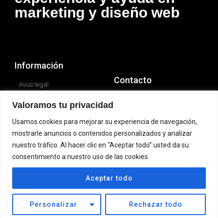
marketing y diseño web
Información
Contacto
Aviso legal
Politica de cookies
Correo de Guzman
Valoramos tu privacidad
(comercial):
Teléfono de Guzman
Usamos cookies para mejorar su experiencia de navegación,
(comercial):
mostrarle anuncios o contenidos personalizados y analizar
Correo de Aaron (técnico):
nuestro tráfico. Al hacer clic en “Aceptar todo” usted da su
Teléfono de Aaron (técnico):
consentimiento a nuestro uso de las cookies.
Aceptar todo
© 2023 Todos los derechos reservados
Personalizar
Rechazar todo